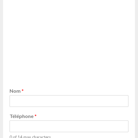
Nom
*
Téléphone
*
0 of 14 max characters.