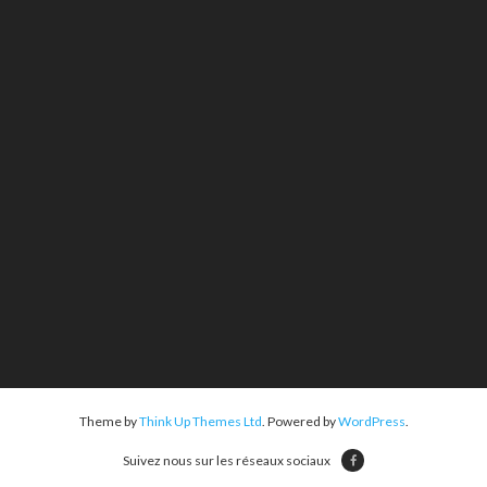
Theme by
Think Up Themes Ltd
. Powered by
WordPress
.
Suivez nous sur les réseaux sociaux