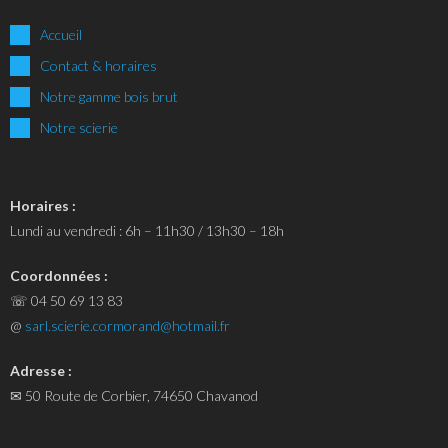
Accueil
Contact & horaires
Notre gamme bois brut
Notre scierie
Horaires :
Lundi au vendredi : 6h – 11h30 / 13h30 – 18h
Coordonnées :
☏ 04 50 69 13 83
@
sarl.scierie.cormorand@hotmail.fr
Adresse :
✉ 50 Route de Corbier, 74650 Chavanod